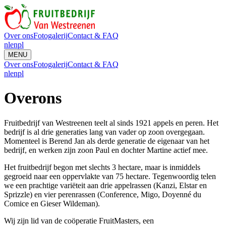
Over ons
Fotogalerij
Contact & FAQ
nl
en
pl
MENU
Over ons
Fotogalerij
Contact & FAQ
nl
en
pl
Over
ons
Fruitbedrijf van Westreenen teelt al sinds 1921 appels en peren. Het
bedrijf is al drie generaties lang van vader op zoon overgegaan.
Momenteel is Berend Jan als derde generatie de eigenaar van het
bedrijf, en werken zijn zoon Paul en dochter Martine actief mee.
Het fruitbedrijf begon met slechts 3 hectare, maar is inmiddels
gegroeid naar een oppervlakte van 75 hectare. Tegenwoordig telen
we een prachtige variëteit aan drie appelrassen (Kanzi, Elstar en
Sprizzle) en vier perenrassen (Conference, Migo, Doyenné du
Comice en Gieser Wildeman).
Wij zijn lid van de coöperatie FruitMasters, een